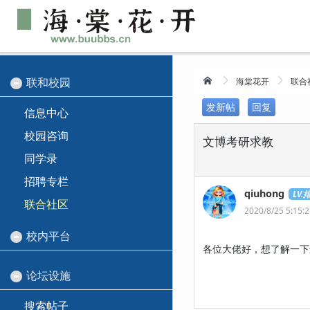
联和校园
海棠花开
联合
发新帖
回复
信息中心
校园咨询
文博考研求教
同学录
招聘专栏
qiuhong
LV.
联合社区
2020/8/25 5:15:
校内平台
各位大佬好，想了解一下
论坛设施
搜索帖子