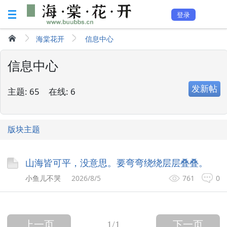
登录
海棠花开
信息中心
信息中心
发新帖
主题:
65
在线:
6
版块主题
山海皆可平，没意思。要弯弯绕绕层层叠叠。
小鱼儿不哭
2026/8/5
761
0
上一页
1
/1
下一页