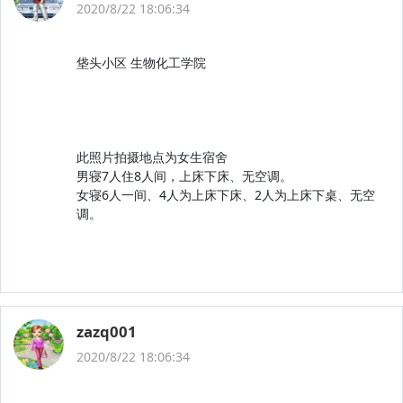
2020/8/22 18:06:34
垡头小区 生物化工学院
此照片拍摄地点为女生宿舍
男寝7人住8人间，上床下床、无空调。
女寝6人一间、4人为上床下床、2人为上床下桌、无空
调。
zazq001
2020/8/22 18:06:34