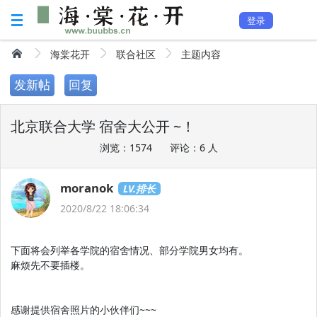
登录
海棠花开
联合社区
主题内容
发新帖
回复
北京联合大学 宿舍大公开 ~！
浏览：1574
评论：6 人
moranok
LV.排长
2020/8/22 18:06:34
下面将会列举各学院的宿舍情况、部分学院男女均有。
麻烦先不要插楼。
感谢提供宿舍照片的小伙伴们~~~