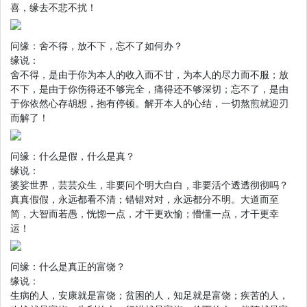
喜，缘去不悲不扰！
问缘：舍不得，放不下，忘不了如何办？
缘说：
舍不得，是由于你为本人的收入而不甘，为本人的尽力而不服；放
不下，是由于你伤得还不够完全，痛得还不够深切；忘不了，是由
于你依然心存胡想，抱有停顿。解开本人的心结，一切熬煎就迎刃
而解了！
问缘：什么是假，什么是真？
缘说：
婆娑世界，芸芸众生，非要问个明大白白，非要活个透透彻彻吗？
真真假假，永远都看不清；错错对对，永远都分不明。大道而至
简，大智而若愚，恍惚一点，才干更欢愉；懵懂一点，才干更幸
运！
问缘：什么是真正的富饶？
缘说：
生病的人，安康就是富饶；贫困的人，知足就是富饶；疾苦的人，