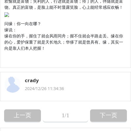
欢愉就是富饶；失利的人，行进就是富饶；伶丁的人，伴随就是富
饶。真正的富饶，是脸上能不时显露笑脸，心上能经常感应欢畅！
问缘：你一向在哪？
缘说：
缘在你的手，握住了就会风雨同舟；握不住就会半路走丢。缘在你
的心，爱护保重了就是天长地久；华侈了就是曾具有。缘，其实一
向是靠人们本人把握！
crady
2024/12/26 11:34:36
上一页
1
/1
下一页