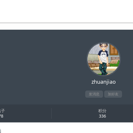
zhuanjiao
发消息
加好友
帖子
积分
78
336
题