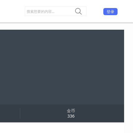
登录
金币
336