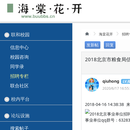
联和校园
海棠花开
招聘
发新帖
回复
信息中心
校园咨询
2018北京市粮食
同学录
招聘专栏
qiuhong
LV.
联合社区
2020/6/17 16:55
校内平台
2018-04-16 14:3
2018北京事业单位招
论坛设施
事业单位qq群号：6328
搜索帖子