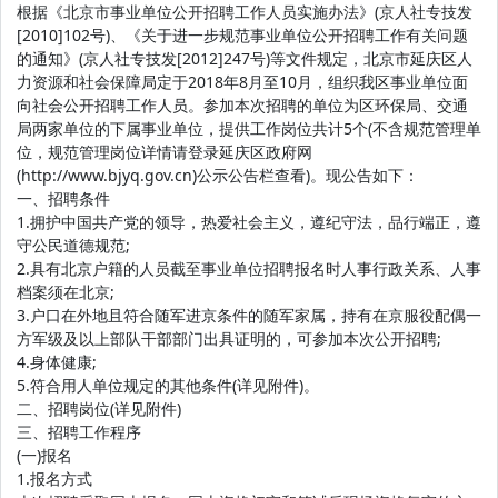
根据《北京市事业单位公开招聘工作人员实施办法》(京人社专技发
[2010]102号)、《关于进一步规范事业单位公开招聘工作有关问题
的通知》(京人社专技发[2012]247号)等文件规定，北京市延庆区人
力资源和社会保障局定于2018年8月至10月，组织我区事业单位面
向社会公开招聘工作人员。参加本次招聘的单位为区环保局、交通
局两家单位的下属事业单位，提供工作岗位共计5个(不含规范管理单
位，规范管理岗位详情请登录延庆区政府网
(http://www.bjyq.gov.cn)公示公告栏查看)。现公告如下：
一、招聘条件
1.拥护中国共产党的领导，热爱社会主义，遵纪守法，品行端正，遵
守公民道德规范;
2.具有北京户籍的人员截至事业单位招聘报名时人事行政关系、人事
档案须在北京;
3.户口在外地且符合随军进京条件的随军家属，持有在京服役配偶一
方军级及以上部队干部部门出具证明的，可参加本次公开招聘;
4.身体健康;
5.符合用人单位规定的其他条件(详见附件)。
二、招聘岗位(详见附件)
三、招聘工作程序
(一)报名
1.报名方式