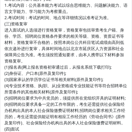
1.考试内容：公共基本能力考试以综合思维能力、问题解决能力、语
言文字能力、学习能力为考察重点。
2.考试时间：考试的时间、地点等详细情况以准考证为准。
(三)资格复审
进入面试的人选须进行资格复审，资格复审包括审查考生户籍、身
份、学历、招聘岗位资格条件要求的相关等级、资格、资质证书等
材料，资格复审不合格的，按照本岗位公共科目笔试成绩由高到低
依次递补进行复审，具体时间地点以北京市延庆区人力资源和社会
保障局公告为准。考生须按照通知要求，由本人携带以下材料参加
资格复审。
(1)报名表(网上报名资格初审通过后，从报名系统下载打印);
(2)身份证、户口本(原件及复印件);
(3)国家承认的学历学位证书等相关材料(原件及复印件);
(4)专业技术资格、执(职、从)业资格或专业技能证书等符合招聘单位
所需条件的其他相关材料(原件及复印件);
(5)招聘岗位要求为中共党员的，须提供所在党组织开具的证明材料;
(6)招聘岗位要求具备一定的工作年限的，考生还需提供社会保险经
办机构出具的本人社会保险缴费证明材料;招聘岗位要求相关工作经
历的，考生还需提供能证明有相应工作经历的《劳动合同书》(原件
及复印件)、社会保险经办机构出具的本人社会保险缴费证明材料。
(四)面试