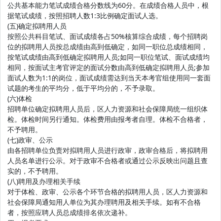
公共基本能力笔试成绩合格分数线为60分。在成绩合格人员中，根
据笔试成绩，按照招聘人数1:3比例确定面试人选。
(五)确定拟聘用人员
按照公共科目笔试、面试成绩各占50%核算综合成绩，每个招聘岗
位的拟聘用人员按总成绩由高到低确定，如同一职位总成绩相同，
按笔试成绩由高到低确定拟聘用人员;如同一职位笔试、面试成绩均
相同，按面试主考官评定的面试分数由高到低确定拟聘用人员;参加
面试人数为1:1的岗位，面试成绩需达到当天本考官组使用同一套面
试题的考生的平均分，低于平均分的，不予录取。
(六)体检
招聘单位确定拟聘用人员后，区人力资源和社会保障局统一组织体
检。体检时间另行通知。体检费用由报考者自理。体检不合格者，
不予聘用。
(七)政审、公示
由各招聘单位负责对拟聘用人员进行政审，政审合格后，将拟聘用
人员名单进行公示。对于政审不合格者或通过公示反映出问题且查
实的，不予聘用。
(八)聘用及办理相关手续
对于体检、政审、公示各个环节合格的拟聘用人员，区人力资源和
社会保障局通知用人单位为其办理聘用及相关手续。如有不合格
者，按照应聘人员总成绩排名依次递补。