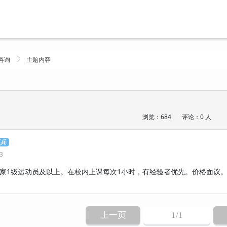
咨询
主题内容
浏览：684
评论：0 人
工兵
13
1级运动员及以上。在校内上课每次1小时，有经验者优先。价格面议。有意者
上一页
1
/1