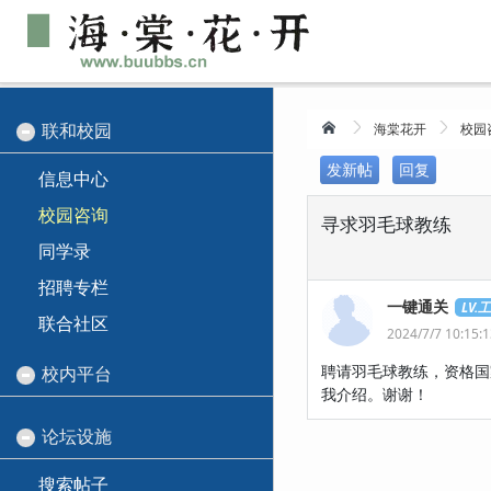
联和校园
海棠花开
校园
发新帖
回复
信息中心
校园咨询
寻求羽毛球教练
同学录
招聘专栏
一键通关
LV.
联合社区
2024/7/7 10:15:
聘请羽毛球教练，资格国家
校内平台
我介绍。谢谢！
论坛设施
搜索帖子