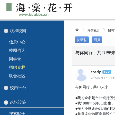
联和校园
海棠花开
招聘
发新帖
回复
信息中心
校园咨询
与你同行，共FU未来
同学录
招聘专栏
crady
LV.2
联合社区
2024/9/11 15:33
与你同行，共FU未来
校内平台
——台州银行
●我的全名是台州银行股
论坛设施
●我1988年6月6日出生
●作为小微金融领域的标
搜索帖子
●并且这些地区发起设立