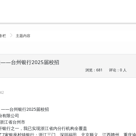
专栏
主题内容
——台州银行2025届校招
浏览：681
评论：0 人
:42
2025届校招
份有限公司
于浙江省台州市
杆银行之一，我已实现浙江省内分行机构全覆盖
了7家银座村镇银行：浙江三门、深圳福田、北京顺义、江西赣州、重庆