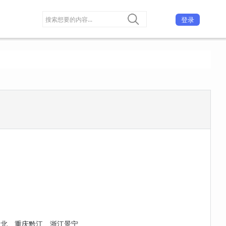
登录
渝北、重庆黔江、浙江景宁