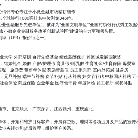
伴
心情怀专心专注于小微金融市场精耕细作
全球银行1000强排名中位列第346位。
企业金融服务先进单位”。被评为“全国文明单位”“全国村镇银行优秀主发起
州市小微企业金融服务改革创新试验区”建设的主力军和领头雁。
利率（LPR）报价行之一。
业大学 外部培训 台行先锋基金 绩效薪酬保护 跨区域发展贡献奖
结婚礼金 婚假 产假/护理假 育儿假/哺乳假 生育礼金/生育保险 母婴室
来实现：旅游费 带薪年休假 奖励带薪假 员工俱乐部 室内外拓展 健身房
：元旦补贴 端午节补贴 春节补贴 行庆补贴 妇女节补贴 中秋国庆补贴 
会保险 商业保险 企业年金 医疗包干费 年度体检 员工餐厅 就餐补贴
地市、北京顺义、广东深圳、江西赣州、重庆渝北。
群体，开拓和维护目标客户，开展存贷款、理财等各项业务及产品的宣传
款业务经办和贷后管理，维护客户关系。