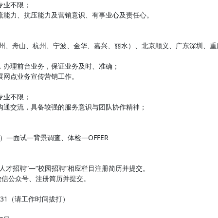
专业不限；
流能力、抗压能力及营销意识、有事业心及责任心。
台州、舟山、杭州、宁波、金华、嘉兴、丽水）、北京顺义、广东深圳、重
，办理前台业务，保证业务及时、准确；
展网点业务宣传营销工作。
专业不限；
沟通交流，具备较强的服务意识与团队协作精神；
）—面试—背景调查、体检—OFFER
人才招聘”—“校园招聘”相应栏目注册简历并提交。
”微信公众号、注册简历并提交。
6931（请工作时间拔打）