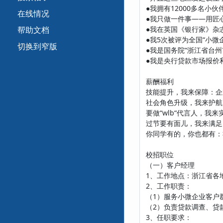
●我拥有12000多名小伙
在线情况
●我只做一件事——用匠
帮助文档
●我在英国《银行家》杂志
●我5次被评为全国“小微
切换到窄版
●我是国务院“浙江省台
●我是央行贷款市场报价
薪酬福利
技能提升，我来保障：企
社会角色升级，我来护航：
要做“wlb“代言人，我
过节要有面儿，我来满足
你同学有的，你也都有：社
校招职位
（一）客户经理
1、工作地点：浙江省各
2、工作职责：
（1）服务小微企业客户
（2）负责贷款调查、贷
3、任职要求：